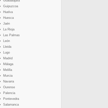
Guadalajara
Guipuzcoa
Huelva
Huesca
Jaén
La Rioja
Las Palmas
León
Lleida
Lugo
Madrid
Málaga
Melilla
Murcia
Navarra
Ourense
Palencia
Pontevedra
Salamanca