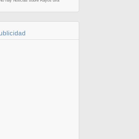
o hay Noticias sobre Rayos uva
ublicidad