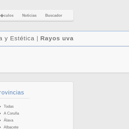
t�culos
Noticias
Buscador
a y Estética
|
Rayos uva
rovincias
Todas
A Coruña
Álava
Albacete