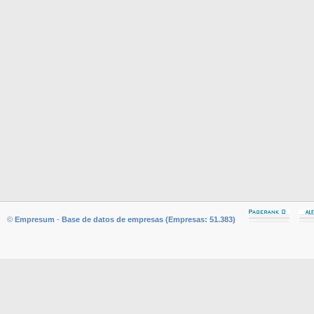
©
Empresum
-
Base de datos de empresas (Empresas: 51.383)