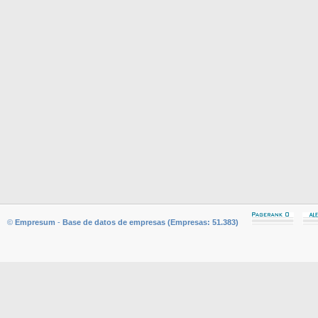
©
Empresum
-
Base de datos de empresas (Empresas: 51.383)