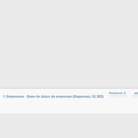
©
Empresum
-
Base de datos de empresas (Empresas: 51.383)