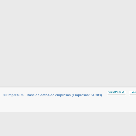
©
Empresum
-
Base de datos de empresas (Empresas: 51.383)