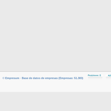
©
Empresum
-
Base de datos de empresas (Empresas: 51.383)