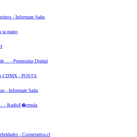
grinos - Informate Salta
a la mano
el
e ... - Peninsular Digital
ro en CDMX - POSTA
as - Informate Salta
e ... - RadioF�rmula
ebridades - Cooperativa.cl