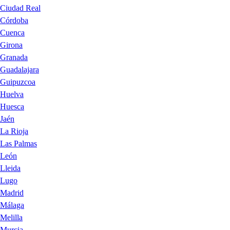
Ciudad Real
Córdoba
Cuenca
Girona
Granada
Guadalajara
Guipuzcoa
Huelva
Huesca
Jaén
La Rioja
Las Palmas
León
Lleida
Lugo
Madrid
Málaga
Melilla
Murcia