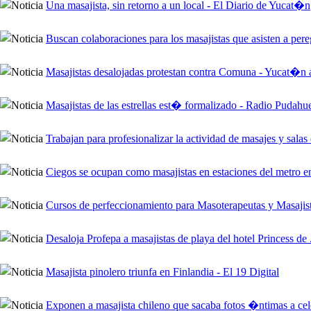
Una masajista, sin retorno a un local - El Diario de Yucat�n
Buscan colaboraciones para los masajistas que asisten a pere
Masajistas desalojadas protestan contra Comuna - Yucat�n 
Masajistas de las estrellas est� formalizado - Radio Pudahu
Trabajan para profesionalizar la actividad de masajes y salas d
Ciegos se ocupan como masajistas en estaciones del met
Cursos de perfeccionamiento para Masoterapeutas y Masajist
Desaloja Profepa a masajistas de playa del hotel Princess d
Masajista pinolero triunfa en Finlandia - El 19 Digital
Exponen a masajista chileno que sacaba fotos �ntimas a cel