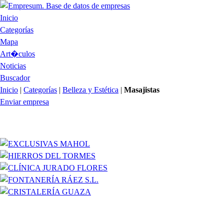
Inicio
Categorías
Mapa
Art�culos
Noticias
Buscador
Inicio
|
Categorías
|
Belleza y Estética
|
Masajistas
Enviar empresa