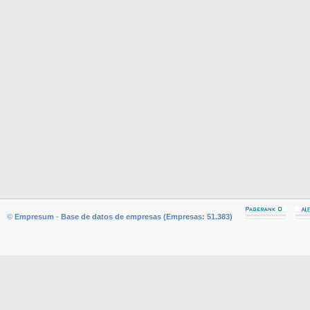
©
Empresum
-
Base de datos de empresas (Empresas: 51.383)