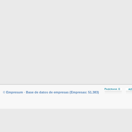
©
Empresum
-
Base de datos de empresas (Empresas: 51.383)