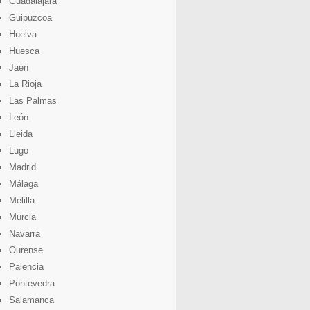
Guadalajara
Guipuzcoa
Huelva
Huesca
Jaén
La Rioja
Las Palmas
León
Lleida
Lugo
Madrid
Málaga
Melilla
Murcia
Navarra
Ourense
Palencia
Pontevedra
Salamanca