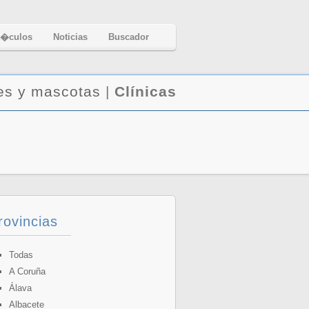
t�culos
Noticias
Buscador
es y mascotas
|
Clínicas
rovincias
Todas
A Coruña
Álava
Albacete