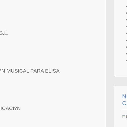
.L.
N MUSICAL PARA ELISA
N
C
ICACI?N
N