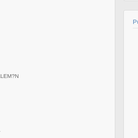
P
ALEM?N
.