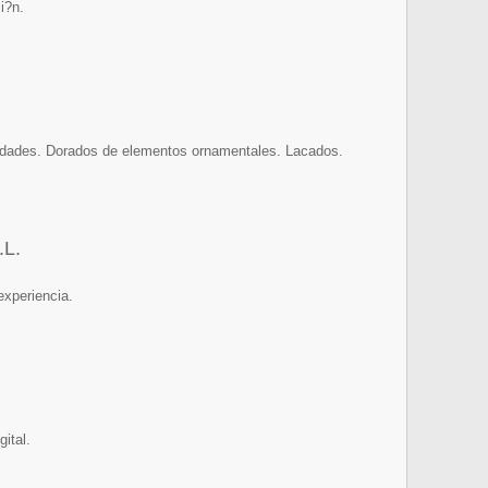
i?n.
?edades. Dorados de elementos ornamentales. Lacados.
L.
experiencia.
gital.