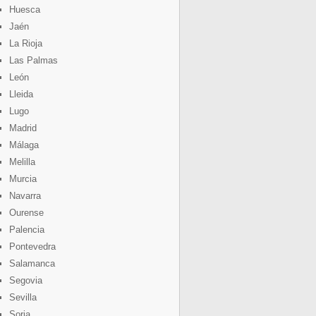
Huesca
Jaén
La Rioja
Las Palmas
León
Lleida
Lugo
Madrid
Málaga
Melilla
Murcia
Navarra
Ourense
Palencia
Pontevedra
Salamanca
Segovia
Sevilla
Soria