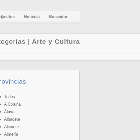
t�culos
Noticias
Buscador
tegorías
|
Arte y Cultura
rovincias
Todas
A Coruña
Álava
Albacete
Alicante
Almería