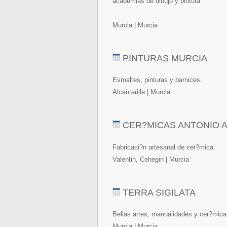
academias de dibujo y pintura
Murcia | Murcia
PINTURAS MURCIA
Esmaltes, pinturas y barnices.
Alcantarilla | Murcia
CER?MICAS ANTONIO 
Fabricaci?n artesanal de cer?mica.
Valentin, Cehegin | Murcia
TERRA SIGILATA
Bellas artes, manualidades y cer?mica
Murcia | Murcia