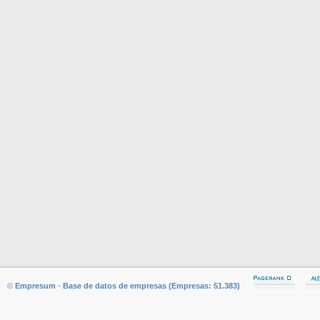
©
Empresum
-
Base de datos de empresas (Empresas: 51.383)