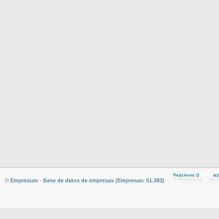
©
Empresum
-
Base de datos de empresas (Empresas: 51.383)