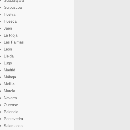
Guadalajara
Guipuzcoa
Huelva
Huesca
Jaén
La Rioja
Las Palmas
León
Lleida
Lugo
Madrid
Málaga
Melilla
Murcia
Navarra
Ourense
Palencia
Pontevedra
Salamanca