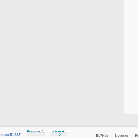
esas: 51.383)
BitPixels
Nosotros
P