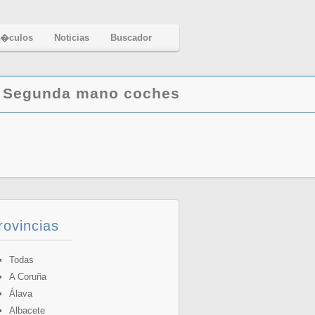
t�culos
Noticias
Buscador
|
Segunda mano coches
rovincias
Todas
A Coruña
Álava
Albacete