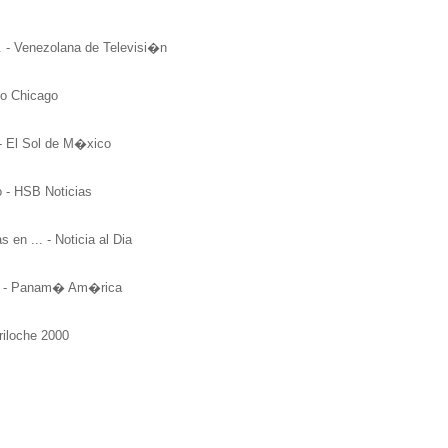
.. - Venezolana de Televisi�n
do Chicago
o - El Sol de M�xico
 - HSB Noticias
en ... - Noticia al Dia
ias - Panam� Am�rica
riloche 2000