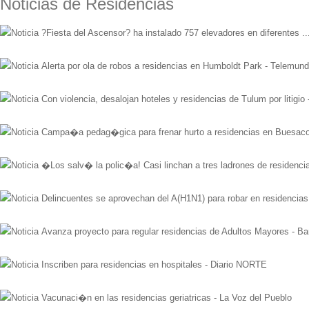
Noticias de Residencias
?Fiesta del Ascensor? ha instalado 757 elevadores en diferentes .
Alerta por ola de robos a residencias en Humboldt Park - Telemun
Con violencia, desalojan hoteles y residencias de Tulum por litigi
Campa�a pedag�gica para frenar hurto a residencias en Buesaco
�Los salv� la polic�a! Casi linchan a tres ladrones de residencias 
Delincuentes se aprovechan del A(H1N1) para robar en residenc
Avanza proyecto para regular residencias de Adultos Mayores - Ba
Inscriben para residencias en hospitales - Diario NORTE
Vacunaci�n en las residencias geriatricas - La Voz del Pueblo