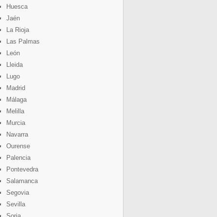
Huesca
Jaén
La Rioja
Las Palmas
León
Lleida
Lugo
Madrid
Málaga
Melilla
Murcia
Navarra
Ourense
Palencia
Pontevedra
Salamanca
Segovia
Sevilla
Soria