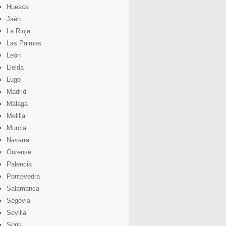
Huesca
Jaén
La Rioja
Las Palmas
León
Lleida
Lugo
Madrid
Málaga
Melilla
Murcia
Navarra
Ourense
Palencia
Pontevedra
Salamanca
Segovia
Sevilla
Soria