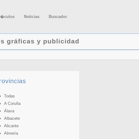
t�culos
Noticias
Buscador
es gráficas y publicidad
rovincias
Todas
A Coruña
Álava
Albacete
Alicante
Almería