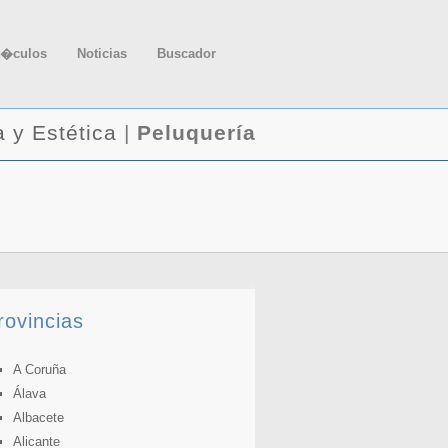
t�culos
Noticias
Buscador
a y Estética
|
Peluquería
rovincias
A Coruña
Álava
Albacete
Alicante