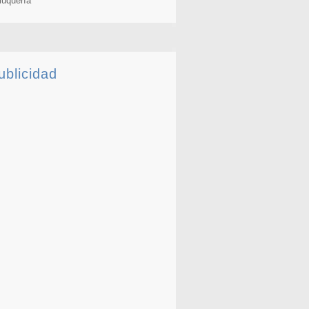
luquería
ublicidad