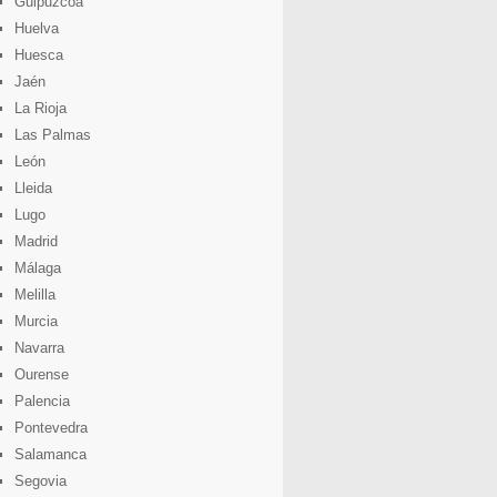
Guipuzcoa
Huelva
Huesca
Jaén
La Rioja
Las Palmas
León
Lleida
Lugo
Madrid
Málaga
Melilla
Murcia
Navarra
Ourense
Palencia
Pontevedra
Salamanca
Segovia