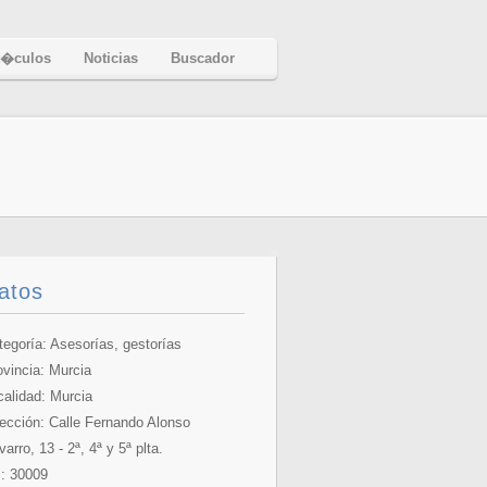
t�culos
Noticias
Buscador
atos
tegoría: Asesorías, gestorías
ovincia:
Murcia
calidad: Murcia
rección: Calle Fernando Alonso
arro, 13 - 2ª, 4ª y 5ª plta.
: 30009