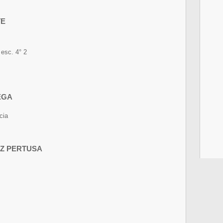
TE
esc. 4° 2
EGA
cia
EZ PERTUSA