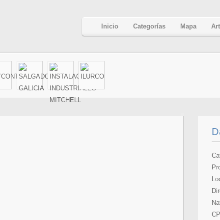
Inicio
Categorías
Mapa
Ar
D
Ca
Pr
Lo
Di
Nav
CP