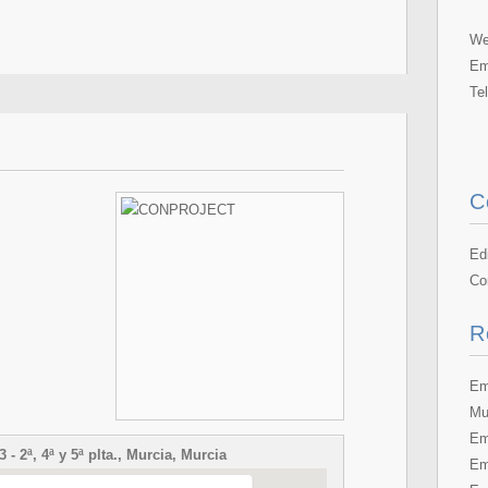
We
Em
Te
C
Ed
Co
R
Em
Mu
Em
- 2ª, 4ª y 5ª plta., Murcia, Murcia
Em