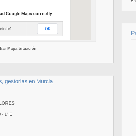
En
oad Google Maps correctly.
OK
ebsite?
P
iar Mapa Situación
 gestorías en Murcia
FLORES
 - 1° E