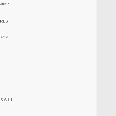
Murcia
ORES
entlo.
 S.L.L.