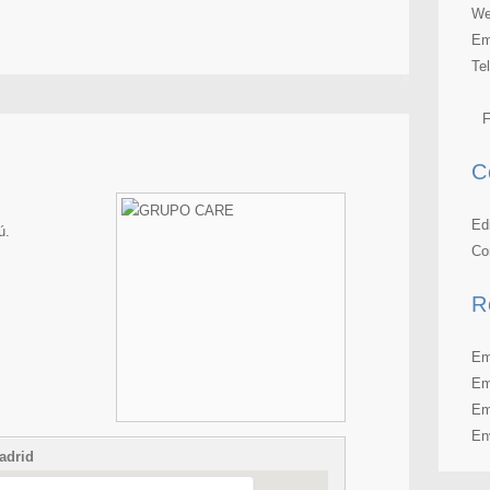
We
Em
Te
F
C
Ed
ú.
Co
R
Em
Em
Em
En
adrid