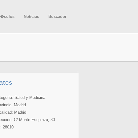
t�culos
Noticias
Buscador
atos
tegoría: Salud y Medicina
ovincia:
Madrid
calidad: Madrid
rección: C/ Monte Esquinza, 30
: 28010