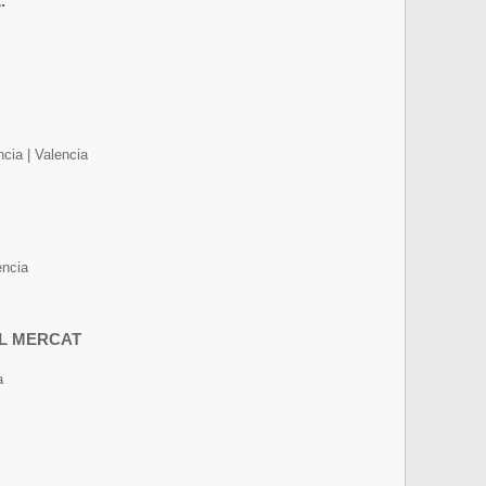
.
cia | Valencia
encia
EL MERCAT
a