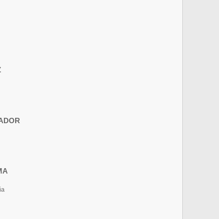
Z
VADOR
MA
ia