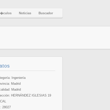
t�culos
Noticias
Buscador
atos
tegoría: Ingeniería
ovincia:
Madrid
calidad: Madrid
rección: HERNÁNDEZ IGLESIAS 19
CAL
: 28027