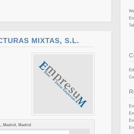
We
Em
Te
TURAS MIXTAS, S.L.
C
Ed
Co
R
Em
Em
Em
 Madrid, Madrid
En