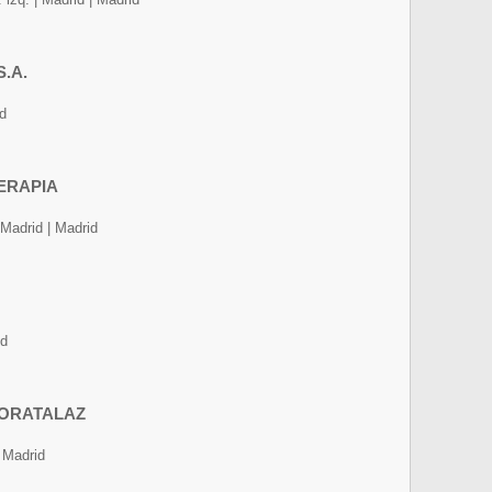
.A.
id
TERAPIA
 Madrid | Madrid
id
MORATALAZ
 Madrid