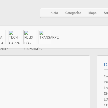
Inicio
Categorías
Mapa
Ar
D
Ca
Pr
Lo
Di
LO
CP