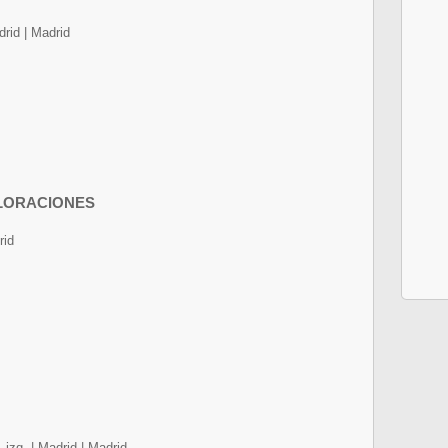
drid | Madrid
LORACIONES
rid
izq. | Madrid | Madrid