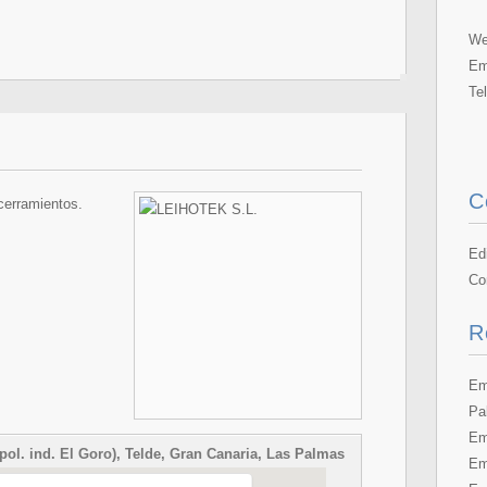
We
Em
Te
C
cerramientos.
Ed
Co
R
Em
Pa
Em
(pol. ind. El Goro), Telde, Gran Canaria, Las Palmas
Em