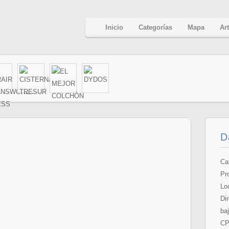
Inicio
Categorías
Mapa
Ar
D
Ca
Pr
Lo
Dir
baj
CP