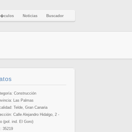
t�culos
Noticias
Buscador
atos
tegoría: Construcción
ovincia:
Las Palmas
calidad: Telde, Gran Canaria
ección: Calle Alejandro Hidalgo, 2 -
o (pol. ind. El Goro)
: 35219