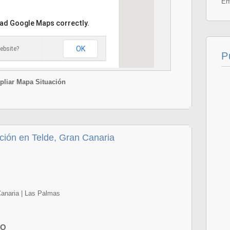
En
oad Google Maps correctly.
OK
ebsite?
P
liar Mapa Situación
ón en Telde, Gran Canaria
Canaria | Las Palmas
IO