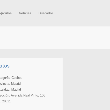
t�culos
Noticias
Buscador
atos
tegoría: Coches
ovincia:
Madrid
calidad: Madrid
rección: Avenida Real Pinto, 106
: 28021