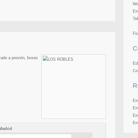
We
Em
Te
Fi
C
avado a presión, boxes
Ed
Co
R
Em
Em
Em
En
 Madrid