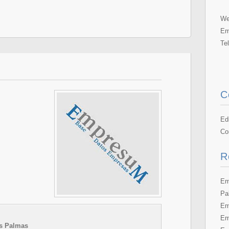
We
Em
Te
C
Ed
Co
R
Em
Pa
Em
Em
as Palmas