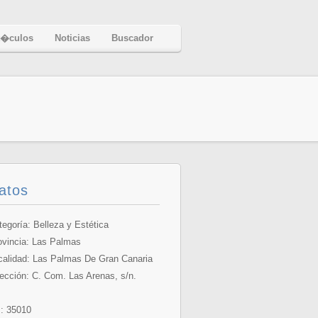
t�culos
Noticias
Buscador
atos
tegoría: Belleza y Estética
ovincia:
Las Palmas
calidad: Las Palmas De Gran Canaria
rección: C. Com. Las Arenas, s/n.
: 35010