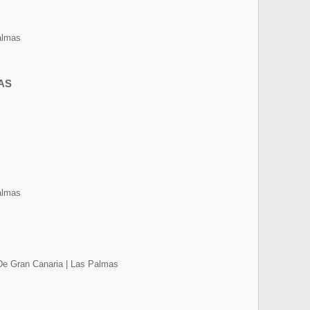
almas
AS
almas
De Gran Canaria | Las Palmas