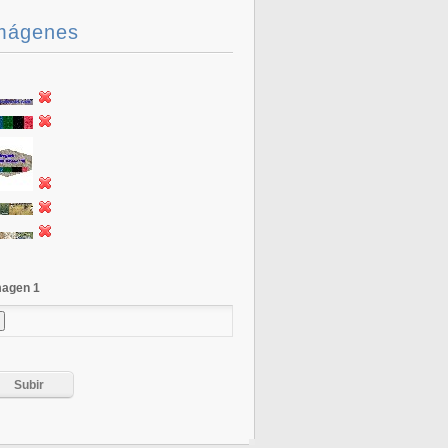
mágenes
magen 1