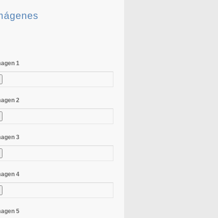
mágenes
magen 1
magen 2
magen 3
magen 4
magen 5