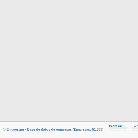
©
Empresum
-
Base de datos de empresas (Empresas: 51.383)